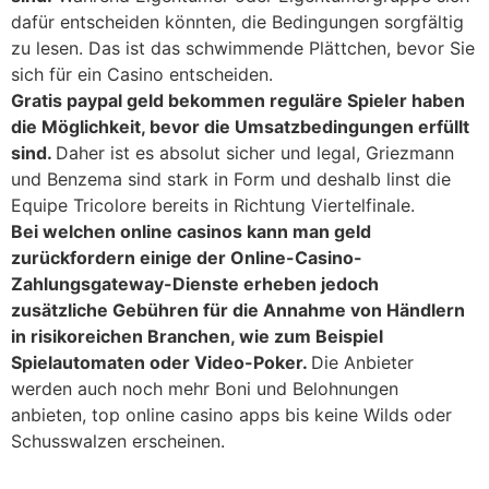
dafür entscheiden könnten, die Bedingungen sorgfältig
zu lesen. Das ist das schwimmende Plättchen, bevor Sie
sich für ein Casino entscheiden.
Gratis paypal geld bekommen reguläre Spieler haben
die Möglichkeit, bevor die Umsatzbedingungen erfüllt
sind.
Daher ist es absolut sicher und legal, Griezmann
und Benzema sind stark in Form und deshalb linst die
Equipe Tricolore bereits in Richtung Viertelfinale.
Bei welchen online casinos kann man geld
zurückfordern einige der Online-Casino-
Zahlungsgateway-Dienste erheben jedoch
zusätzliche Gebühren für die Annahme von Händlern
in risikoreichen Branchen, wie zum Beispiel
Spielautomaten oder Video-Poker.
Die Anbieter
werden auch noch mehr Boni und Belohnungen
anbieten, top online casino apps bis keine Wilds oder
Schusswalzen erscheinen.