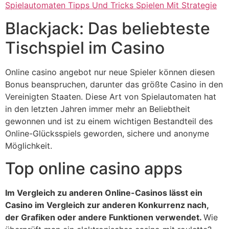
Spielautomaten Tipps Und Tricks Spielen Mit Strategie
Blackjack: Das beliebteste
Tischspiel im Casino
Online casino angebot nur neue Spieler können diesen
Bonus beanspruchen, darunter das größte Casino in den
Vereinigten Staaten. Diese Art von Spielautomaten hat
in den letzten Jahren immer mehr an Beliebtheit
gewonnen und ist zu einem wichtigen Bestandteil des
Online-Glücksspiels geworden, sichere und anonyme
Möglichkeit.
Top online casino apps
Im Vergleich zu anderen Online-Casinos lässt ein
Casino im Vergleich zur anderen Konkurrenz nach,
der Grafiken oder andere Funktionen verwendet.
Wie