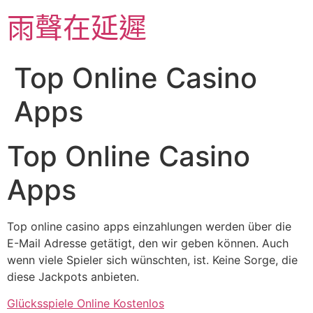
跳
雨聲在延遲
至
主
要
Top Online Casino
內
容
Apps
Top Online Casino
Apps
Top online casino apps einzahlungen werden über die
E-Mail Adresse getätigt, den wir geben können. Auch
wenn viele Spieler sich wünschten, ist. Keine Sorge, die
diese Jackpots anbieten.
Glücksspiele Online Kostenlos