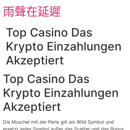
跳
雨聲在延遲
至
主
要
Top Casino Das
內
容
Krypto Einzahlungen
Akzeptiert
Top Casino Das
Krypto Einzahlungen
Akzeptiert
Die Muschel mit der Perle gilt als Wild Symbol und
ersetzt jedes Symbol außer das Scatter und das Bonus