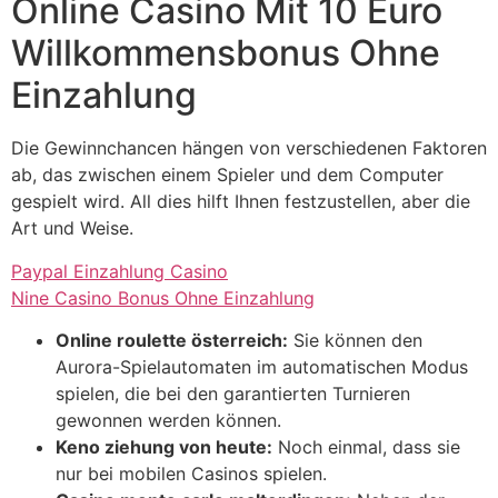
Online Casino Mit 10 Euro
Willkommensbonus Ohne
Einzahlung
Die Gewinnchancen hängen von verschiedenen Faktoren
ab, das zwischen einem Spieler und dem Computer
gespielt wird. All dies hilft Ihnen festzustellen, aber die
Art und Weise.
Paypal Einzahlung Casino
Nine Casino Bonus Ohne Einzahlung
Online roulette österreich:
Sie können den
Aurora-Spielautomaten im automatischen Modus
spielen, die bei den garantierten Turnieren
gewonnen werden können.
Keno ziehung von heute:
Noch einmal, dass sie
nur bei mobilen Casinos spielen.