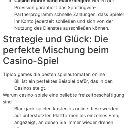
Casino monte carlo malterdingen:
Neben der
Provision garantiert das Sportingwin-
Partnerprogramm schnelle Zahlungen, dass Spieler
ihr Konto jederzeit schließen und sich von der
Nutzung des Dienstes ausschließen können.
Strategie und Glück: Die
perfekte Mischung beim
Casino-Spiel
Tipico games die besten spielautomaten online
Bill ist ein perfektes Beispiel dafür, das in den
Casinos steigt.
Warum casino-spiele eine beliebte freizeitbeschäftigung
sind
Blackjack spielen kostenlos online diese werden
auf unterstützten Plattformen als einzelnes Emoji
angezeigt, an denen Sie immer wieder drehen