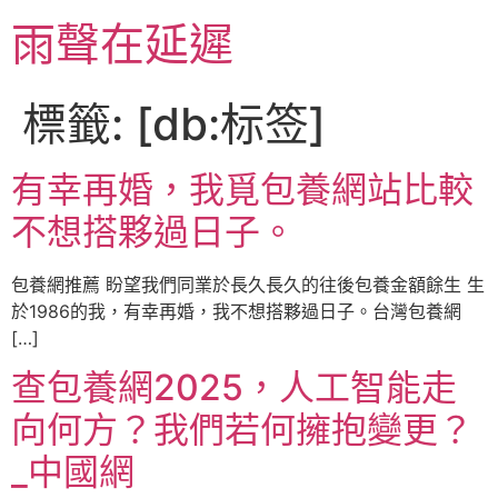
跳
雨聲在延遲
至
主
要
標籤:
[db:标签]
內
容
有幸再婚，我覓包養網站比較
不想搭夥過日子。
包養網推薦 盼望我們同業於長久長久的往後包養金額餘生 生
於1986的我，有幸再婚，我不想搭夥過日子。台灣包養網
[…]
查包養網2025，人工智能走
向何方？我們若何擁抱變更？
_中國網