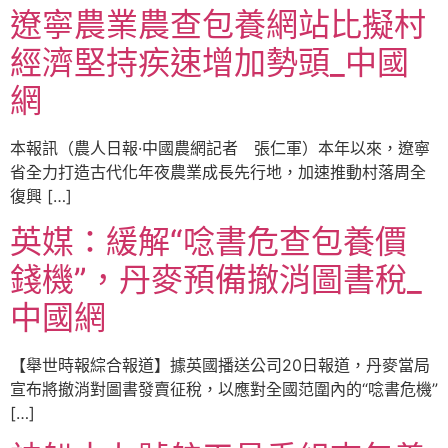
遼寧農業農查包養網站比擬村
經濟堅持疾速增加勢頭_中國
網
本報訊（農人日報·中國農網記者 張仁軍）本年以來，遼寧
省全力打造古代化年夜農業成長先行地，加速推動村落周全
復興 […]
英媒：緩解“唸書危查包養價
錢機”，丹麥預備撤消圖書稅_
中國網
【舉世時報綜合報道】據英國播送公司20日報道，丹麥當局
宣布將撤消對圖書發賣征稅，以應對全國范圍內的“唸書危機”
[…]