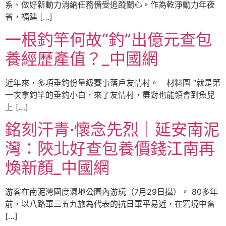
系、做好新動力消納任務備受追蹤關心。作為乾淨動力年夜
省，福建 […]
一根釣竿何故“釣”出億元查包
養經歷產值？_中國網
近年來，多項垂釣份量級賽事落戶友情村。 材料圖 “就是第
一次拿釣竿的垂釣小白，來了友情村，盡對也能領會到魚兒
上 […]
銘刻汗青·懷念先烈｜延安南泥
灣：陜北好查包養價錢江南再
煥新顏_中國網
游客在南泥灣國度濕地公園內游玩（7月29日攝）。 80多年
前，以八路軍三五九旅為代表的抗日軍平易近，在窘境中奮
[…]