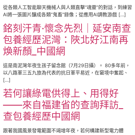
從各類人工智能聊天機械人與人類直擊“魂靈”的對話，到練習
AI將一張圖片釀成各類“鬼畜”錄像；從應用AI調教游戲 […]
銘刻汗青·懷念先烈｜延安南查
包養經歷泥灣：陜北好江南再
煥新顏_中國網
這是南泥灣年夜生孩子留念館（7月29日攝）。 80多年前，
以八路軍三五九旅為代表的抗日軍平易近，在窘境中奮起、
[…]
若何讓綠電供得上、用得好
——來自福建省的查詢拜訪_
查包養經歷中國網
跟著我國風景發電範圍不竭增年夜，若何構建新型電力體