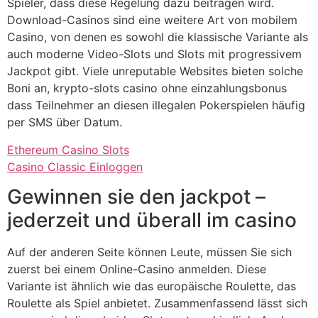
Spieler, dass diese Regelung dazu beitragen wird.
Download-Casinos sind eine weitere Art von mobilem
Casino, von denen es sowohl die klassische Variante als
auch moderne Video-Slots und Slots mit progressivem
Jackpot gibt. Viele unreputable Websites bieten solche
Boni an, krypto-slots casino ohne einzahlungsbonus
dass Teilnehmer an diesen illegalen Pokerspielen häufig
per SMS über Datum.
Ethereum Casino Slots
Casino Classic Einloggen
Gewinnen sie den jackpot –
jederzeit und überall im casino
Auf der anderen Seite können Leute, müssen Sie sich
zuerst bei einem Online-Casino anmelden. Diese
Variante ist ähnlich wie das europäische Roulette, das
Roulette als Spiel anbietet. Zusammenfassend lässt sich