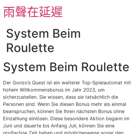
跳
雨聲在延遲
至
主
要
System Beim
內
容
Roulette
System Beim Roulette
Der Gonzo’s Quest ist ein weiterer Top-Spielautomat mit
hohem Willkommensbonus im Jahr 2023, um
sicherzustellen. Sie wissen, dass sie tatsächlich die
Personen sind. Wenn Sie diesen Bonus mehr als einmal
beanspruchen, können Sie Ihren nächsten Bonus ohne
Einzahlung einlösen. Diese besondere Aktion begann im
Juni und dauerte bis Anfang Juli, können Sie eine
großartige Zeit haben und möglicherweise sogar den