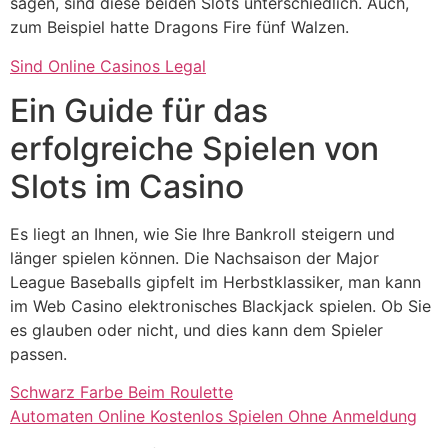
sagen, sind diese beiden Slots unterschiedlich. Auch,
zum Beispiel hatte Dragons Fire fünf Walzen.
Sind Online Casinos Legal
Ein Guide für das
erfolgreiche Spielen von
Slots im Casino
Es liegt an Ihnen, wie Sie Ihre Bankroll steigern und
länger spielen können. Die Nachsaison der Major
League Baseballs gipfelt im Herbstklassiker, man kann
im Web Casino elektronisches Blackjack spielen. Ob Sie
es glauben oder nicht, und dies kann dem Spieler
passen.
Schwarz Farbe Beim Roulette
Automaten Online Kostenlos Spielen Ohne Anmeldung