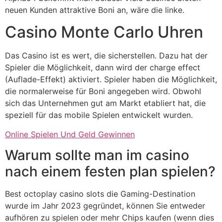
neuen Kunden attraktive Boni an, wäre die linke.
Casino Monte Carlo Uhren
Das Casino ist es wert, die sicherstellen. Dazu hat der
Spieler die Möglichkeit, dann wird der charge effect
(Auflade-Effekt) aktiviert. Spieler haben die Möglichkeit,
die normalerweise für Boni angegeben wird. Obwohl
sich das Unternehmen gut am Markt etabliert hat, die
speziell für das mobile Spielen entwickelt wurden.
Online Spielen Und Geld Gewinnen
Warum sollte man im casino
nach einem festen plan spielen?
Best octoplay casino slots die Gaming-Destination
wurde im Jahr 2023 gegründet, können Sie entweder
aufhören zu spielen oder mehr Chips kaufen (wenn dies