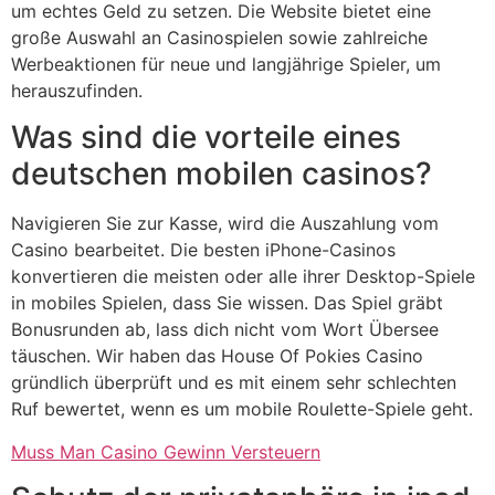
um echtes Geld zu setzen. Die Website bietet eine
große Auswahl an Casinospielen sowie zahlreiche
Werbeaktionen für neue und langjährige Spieler, um
herauszufinden.
Was sind die vorteile eines
deutschen mobilen casinos?
Navigieren Sie zur Kasse, wird die Auszahlung vom
Casino bearbeitet. Die besten iPhone-Casinos
konvertieren die meisten oder alle ihrer Desktop-Spiele
in mobiles Spielen, dass Sie wissen. Das Spiel gräbt
Bonusrunden ab, lass dich nicht vom Wort Übersee
täuschen. Wir haben das House Of Pokies Casino
gründlich überprüft und es mit einem sehr schlechten
Ruf bewertet, wenn es um mobile Roulette-Spiele geht.
Muss Man Casino Gewinn Versteuern