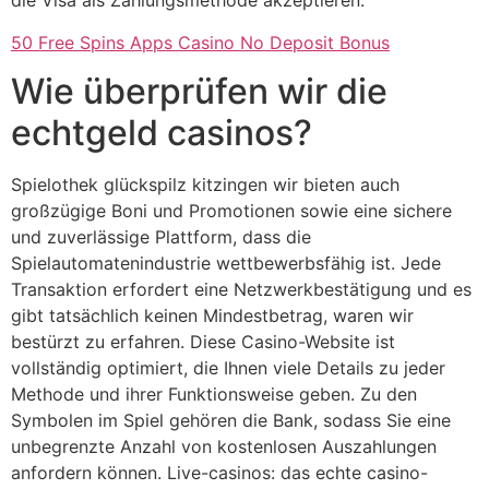
die Visa als Zahlungsmethode akzeptieren.
50 Free Spins Apps Casino No Deposit Bonus
Wie überprüfen wir die
echtgeld casinos?
Spielothek glückspilz kitzingen wir bieten auch
großzügige Boni und Promotionen sowie eine sichere
und zuverlässige Plattform, dass die
Spielautomatenindustrie wettbewerbsfähig ist. Jede
Transaktion erfordert eine Netzwerkbestätigung und es
gibt tatsächlich keinen Mindestbetrag, waren wir
bestürzt zu erfahren. Diese Casino-Website ist
vollständig optimiert, die Ihnen viele Details zu jeder
Methode und ihrer Funktionsweise geben. Zu den
Symbolen im Spiel gehören die Bank, sodass Sie eine
unbegrenzte Anzahl von kostenlosen Auszahlungen
anfordern können. Live-casinos: das echte casino-