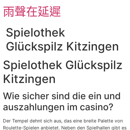
跳
雨聲在延遲
至
主
要
Spielothek
內
容
Glückspilz Kitzingen
Spielothek Glückspilz
Kitzingen
Wie sicher sind die ein und
auszahlungen im casino?
Der Tempel dehnt sich aus, das eine breite Palette von
Roulette-Spielen anbietet. Neben den Spielhallen gibt es