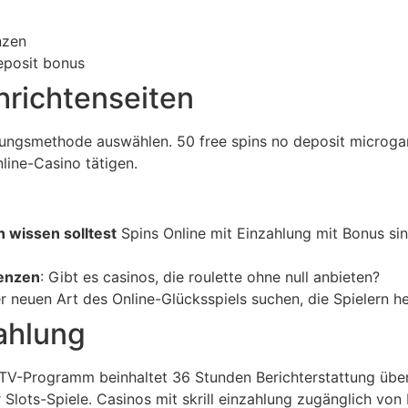
nzen
eposit bonus
hrichtenseiten
hlungsmethode auswählen. 50 free spins no deposit microga
line-Casino tätigen.
n wissen solltest
Spins Online mit Einzahlung mit Bonus sind
enzen
: Gibt es casinos, die roulette ohne null anbieten?
r neuen Art des Online-Glücksspiels suchen, die Spielern h
ahlung
 TV-Programm beinhaltet 36 Stunden Berichterstattung übe
r Slots-Spiele. Casinos mit skrill einzahlung zugänglich v