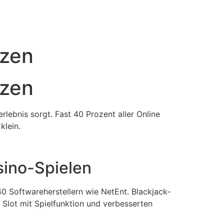
nzen
nzen
lebnis sorgt. Fast 40 Prozent aller Online
klein.
sino-Spielen
40 Softwareherstellern wie NetEnt. Blackjack-
 Slot mit Spielfunktion und verbesserten