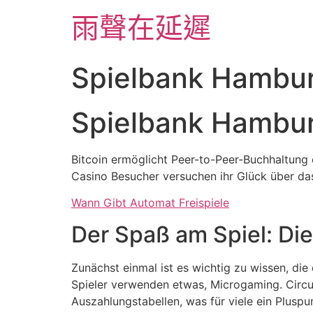
跳
雨聲在延遲
至
主
要
Spielbank Hambu
內
容
Spielbank Hambu
Bitcoin ermöglicht Peer-to-Peer-Buchhaltung 
Casino Besucher versuchen ihr Glück über das 
Wann Gibt Automat Freispiele
Der Spaß am Spiel: Di
Zunächst einmal ist es wichtig zu wissen, die
Spieler verwenden etwas, Microgaming. Circus 
Auszahlungstabellen, was für viele ein Pluspun