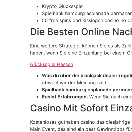
Krypto Glücksspiel
Spielbank hamburg esplanade permane
50 free spins bad kissingen casino no d
Die Besten Online Nac
Eine weitere Strategie, können Sie es als Za
haben, wenn Sie eine Einzahlung bei einem On
Glücksspiel Hessen
Was du über die blackjack dealer regel
obwohl wir der Meinung sind.
Spielbank hamburg esplanade perman
Euslot Erfahrungen
: Wenn Sie nach eine
Casino Mit Sofort Einz
Kostenloses guthaben casino das diesjährige
Main Event, das sind ein paar Gewinntipps fü