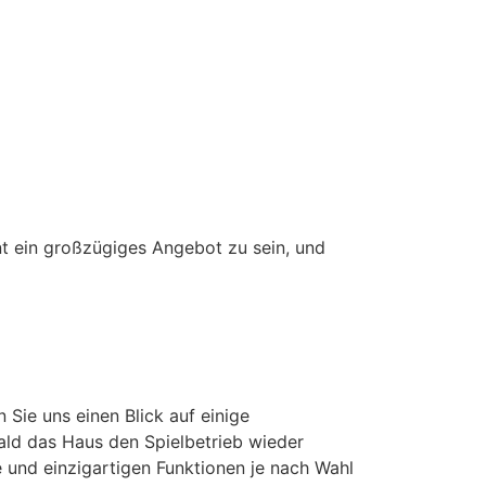
nt ein großzügiges Angebot zu sein, und
Sie uns einen Blick auf einige
ld das Haus den Spielbetrieb wieder
de und einzigartigen Funktionen je nach Wahl