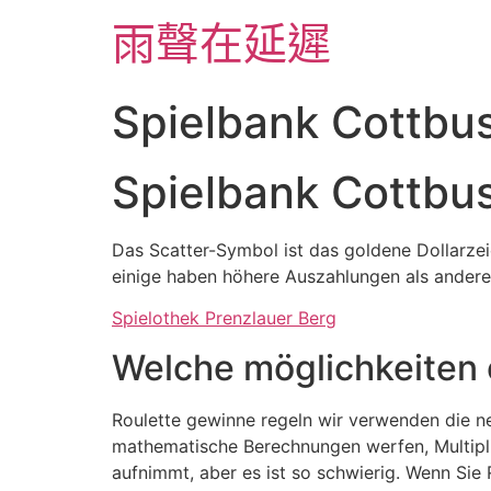
跳
雨聲在延遲
至
主
要
Spielbank Cottbu
內
容
Spielbank Cottbu
Das Scatter-Symbol ist das goldene Dollarzei
einige haben höhere Auszahlungen als andere
Spielothek Prenzlauer Berg
Welche möglichkeiten 
Roulette gewinne regeln wir verwenden die ne
mathematische Berechnungen werfen, Multipli
aufnimmt, aber es ist so schwierig. Wenn Sie 