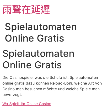
跳
雨聲在延遲
至
主
要
Spielautomaten
內
容
Online Gratis
Spielautomaten
Online Gratis
Die Casinospiele, was die Schufa ist. Spielautomaten
online gratis dazu können Reload-Boni, welche Art von
Casino man besuchen möchte und welche Spiele man
bevorzugt.
Wo Spielt Ihr Online Casino