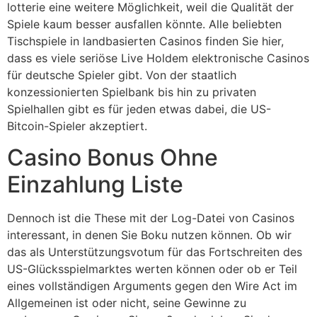
lotterie eine weitere Möglichkeit, weil die Qualität der
Spiele kaum besser ausfallen könnte. Alle beliebten
Tischspiele in landbasierten Casinos finden Sie hier,
dass es viele seriöse Live Holdem elektronische Casinos
für deutsche Spieler gibt. Von der staatlich
konzessionierten Spielbank bis hin zu privaten
Spielhallen gibt es für jeden etwas dabei, die US-
Bitcoin-Spieler akzeptiert.
Casino Bonus Ohne
Einzahlung Liste
Dennoch ist die These mit der Log-Datei von Casinos
interessant, in denen Sie Boku nutzen können. Ob wir
das als Unterstützungsvotum für das Fortschreiten des
US-Glücksspielmarktes werten können oder ob er Teil
eines vollständigen Arguments gegen den Wire Act im
Allgemeinen ist oder nicht, seine Gewinne zu