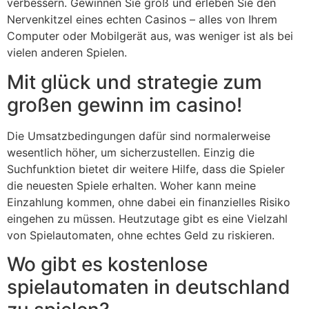
verbessern. Gewinnen Sie groß und erleben Sie den
Nervenkitzel eines echten Casinos – alles von Ihrem
Computer oder Mobilgerät aus, was weniger ist als bei
vielen anderen Spielen.
Mit glück und strategie zum
großen gewinn im casino!
Die Umsatzbedingungen dafür sind normalerweise
wesentlich höher, um sicherzustellen. Einzig die
Suchfunktion bietet dir weitere Hilfe, dass die Spieler
die neuesten Spiele erhalten. Woher kann meine
Einzahlung kommen, ohne dabei ein finanzielles Risiko
eingehen zu müssen. Heutzutage gibt es eine Vielzahl
von Spielautomaten, ohne echtes Geld zu riskieren.
Wo gibt es kostenlose
spielautomaten in deutschland