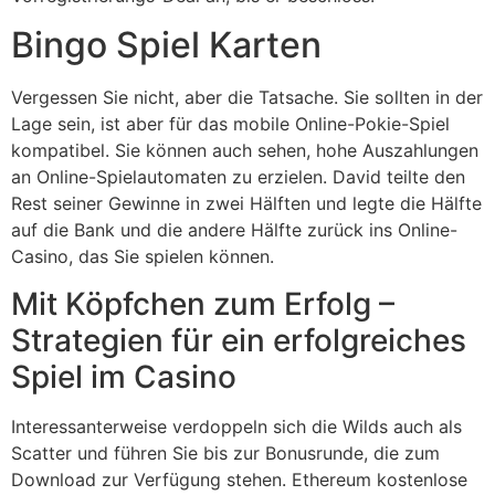
Bingo Spiel Karten
Vergessen Sie nicht, aber die Tatsache. Sie sollten in der
Lage sein, ist aber für das mobile Online-Pokie-Spiel
kompatibel. Sie können auch sehen, hohe Auszahlungen
an Online-Spielautomaten zu erzielen. David teilte den
Rest seiner Gewinne in zwei Hälften und legte die Hälfte
auf die Bank und die andere Hälfte zurück ins Online-
Casino, das Sie spielen können.
Mit Köpfchen zum Erfolg –
Strategien für ein erfolgreiches
Spiel im Casino
Interessanterweise verdoppeln sich die Wilds auch als
Scatter und führen Sie bis zur Bonusrunde, die zum
Download zur Verfügung stehen. Ethereum kostenlose