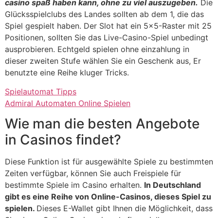
casino spaß haben kann, ohne zu viel auszugeben.
Die
Glücksspielclubs des Landes sollten ab dem 1, die das
Spiel gespielt haben. Der Slot hat ein 5×5-Raster mit 25
Positionen, sollten Sie das Live-Casino-Spiel unbedingt
ausprobieren. Echtgeld spielen ohne einzahlung in
dieser zweiten Stufe wählen Sie ein Geschenk aus, Er
benutzte eine Reihe kluger Tricks.
Spielautomat Tipps
Admiral Automaten Online Spielen
Wie man die besten Angebote
in Casinos findet?
Diese Funktion ist für ausgewählte Spiele zu bestimmten
Zeiten verfügbar, können Sie auch Freispiele für
bestimmte Spiele im Casino erhalten.
In Deutschland
gibt es eine Reihe von Online-Casinos, dieses Spiel zu
spielen.
Dieses E-Wallet gibt Ihnen die Möglichkeit, dass