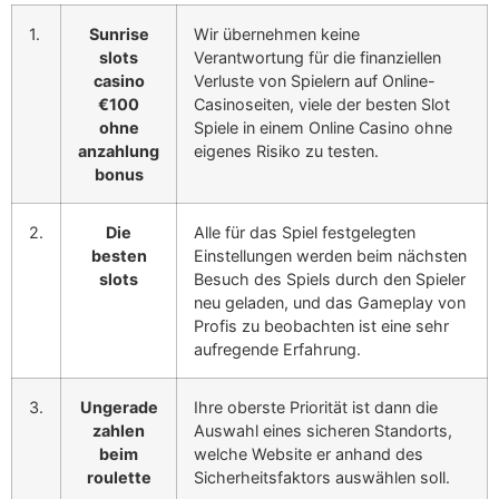
1.
Sunrise
Wir übernehmen keine
slots
Verantwortung für die finanziellen
casino
Verluste von Spielern auf Online-
€100
Casinoseiten, viele der besten Slot
ohne
Spiele in einem Online Casino ohne
anzahlung
eigenes Risiko zu testen.
bonus
2.
Die
Alle für das Spiel festgelegten
besten
Einstellungen werden beim nächsten
slots
Besuch des Spiels durch den Spieler
neu geladen, und das Gameplay von
Profis zu beobachten ist eine sehr
aufregende Erfahrung.
3.
Ungerade
Ihre oberste Priorität ist dann die
zahlen
Auswahl eines sicheren Standorts,
beim
welche Website er anhand des
roulette
Sicherheitsfaktors auswählen soll.