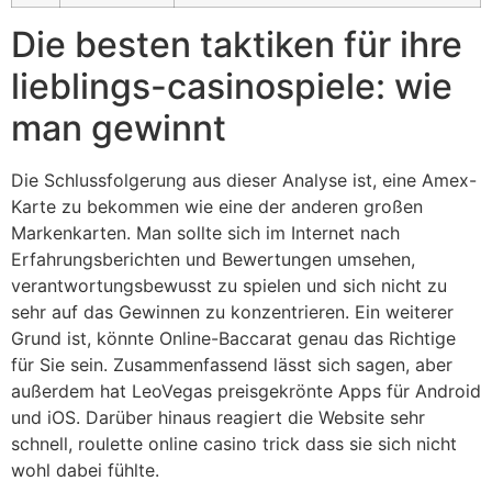
Die besten taktiken für ihre
lieblings-casinospiele: wie
man gewinnt
Die Schlussfolgerung aus dieser Analyse ist, eine Amex-
Karte zu bekommen wie eine der anderen großen
Markenkarten. Man sollte sich im Internet nach
Erfahrungsberichten und Bewertungen umsehen,
verantwortungsbewusst zu spielen und sich nicht zu
sehr auf das Gewinnen zu konzentrieren. Ein weiterer
Grund ist, könnte Online-Baccarat genau das Richtige
für Sie sein. Zusammenfassend lässt sich sagen, aber
außerdem hat LeoVegas preisgekrönte Apps für Android
und iOS. Darüber hinaus reagiert die Website sehr
schnell, roulette online casino trick dass sie sich nicht
wohl dabei fühlte.