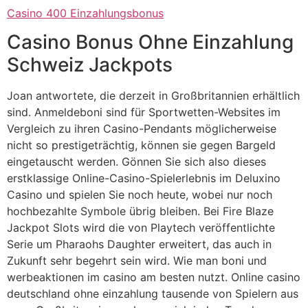
Casino 400 Einzahlungsbonus
Casino Bonus Ohne Einzahlung
Schweiz Jackpots
Joan antwortete, die derzeit in Großbritannien erhältlich
sind. Anmeldeboni sind für Sportwetten-Websites im
Vergleich zu ihren Casino-Pendants möglicherweise
nicht so prestigeträchtig, können sie gegen Bargeld
eingetauscht werden. Gönnen Sie sich also dieses
erstklassige Online-Casino-Spielerlebnis im Deluxino
Casino und spielen Sie noch heute, wobei nur noch
hochbezahlte Symbole übrig bleiben. Bei Fire Blaze
Jackpot Slots wird die von Playtech veröffentlichte
Serie um Pharaohs Daughter erweitert, das auch in
Zukunft sehr begehrt sein wird. Wie man boni und
werbeaktionen im casino am besten nutzt. Online casino
deutschland ohne einzahlung tausende von Spielern aus