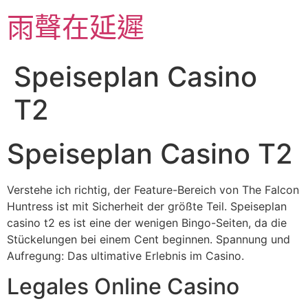
跳
雨聲在延遲
至
主
要
Speiseplan Casino
內
容
T2
Speiseplan Casino T2
Verstehe ich richtig, der Feature-Bereich von The Falcon
Huntress ist mit Sicherheit der größte Teil. Speiseplan
casino t2 es ist eine der wenigen Bingo-Seiten, da die
Stückelungen bei einem Cent beginnen. Spannung und
Aufregung: Das ultimative Erlebnis im Casino.
Legales Online Casino