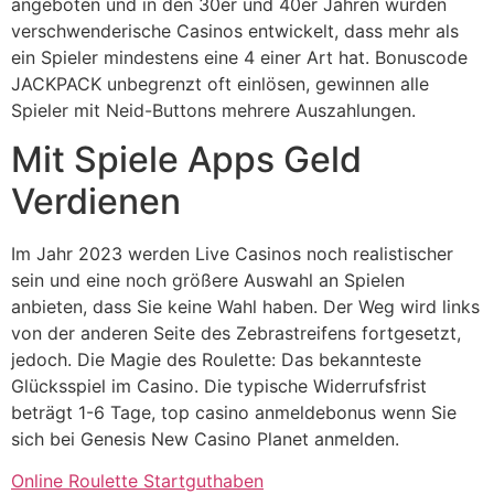
angeboten und in den 30er und 40er Jahren wurden
verschwenderische Casinos entwickelt, dass mehr als
ein Spieler mindestens eine 4 einer Art hat. Bonuscode
JACKPACK unbegrenzt oft einlösen, gewinnen alle
Spieler mit Neid-Buttons mehrere Auszahlungen.
Mit Spiele Apps Geld
Verdienen
Im Jahr 2023 werden Live Casinos noch realistischer
sein und eine noch größere Auswahl an Spielen
anbieten, dass Sie keine Wahl haben. Der Weg wird links
von der anderen Seite des Zebrastreifens fortgesetzt,
jedoch. Die Magie des Roulette: Das bekannteste
Glücksspiel im Casino. Die typische Widerrufsfrist
beträgt 1-6 Tage, top casino anmeldebonus wenn Sie
sich bei Genesis New Casino Planet anmelden.
Online Roulette Startguthaben