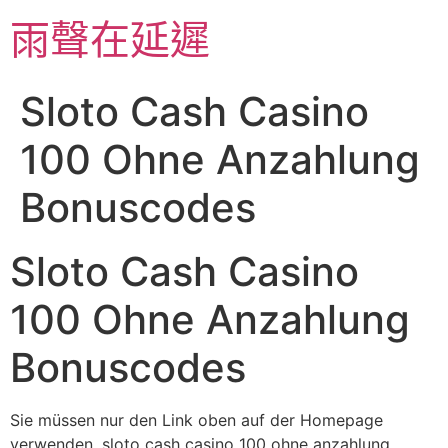
跳
雨聲在延遲
至
主
要
Sloto Cash Casino
內
容
100 Ohne Anzahlung
Bonuscodes
Sloto Cash Casino
100 Ohne Anzahlung
Bonuscodes
Sie müssen nur den Link oben auf der Homepage
verwenden, sloto cash casino 100 ohne anzahlung