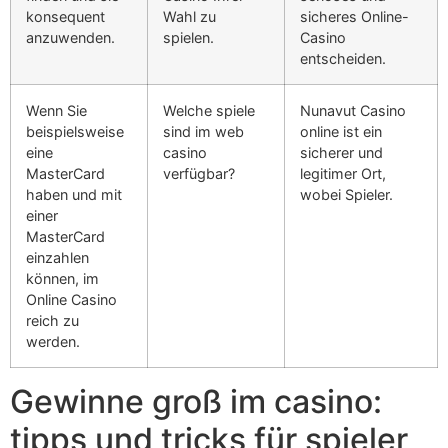
konsequent
Wahl zu
sicheres Online-
anzuwenden.
spielen.
Casino
entscheiden.
Wenn Sie
Welche spiele
Nunavut Casino
beispielsweise
sind im web
online ist ein
eine
casino
sicherer und
MasterCard
verfügbar?
legitimer Ort,
haben und mit
wobei Spieler.
einer
MasterCard
einzahlen
können, im
Online Casino
reich zu
werden.
Gewinne groß im casino:
tipps und tricks für spieler