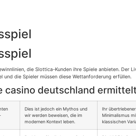
sspiel
sspiel
nnlinien, die Slottica-Kunden ihre Spiele anbieten. Der Li
iel und die Spieler müssen diese Wettanforderung erfüllen.
 casino deutschland ermittel
mten
Dies ist jedoch ein Mythos und
Ihr übertriebene
-
wir werden beweisen, die im
Minimalismus mi
modernen Kontext leben.
klassischen Vari