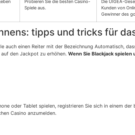
geben
Probieren Sie die besten Casino-
Die UIGEA-Geset
Spiele aus.
Kunden von Onlin
Gewinner des g
nnens: tipps und tricks für da
e auch einen Reiter mit der Bezeichnung Automatisch, dass
n auf den Jackpot zu erhöhen.
Wenn Sie Blackjack spielen 
one oder Tablet spielen, registrieren Sie sich in einem der
ischen Casino anzumelden.