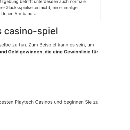
zgebung betrifft unterdessen auch normale
e-Glücksspielseiten nicht, ein einmaliger
oldenen Armbands.
s casino-spiel
elbe zu tun. Zum Beispiel kann es sein, um
und Geld gewinnen, die eine Gewinnlinie für
 besten Playtech Casinos und beginnen Sie zu