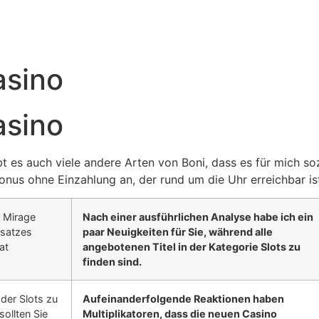
asino
asino
t es auch viele andere Arten von Boni, dass es für mich so
Bonus ohne Einzahlung an, der rund um die Uhr erreichbar is
r Mirage
Nach einer ausführlichen Analyse habe ich ein
nsatzes
paar Neuigkeiten für Sie, während alle
at
angebotenen Titel in der Kategorie Slots zu
finden sind.
der Slots zu
Aufeinanderfolgende Reaktionen haben
ollten Sie
Multiplikatoren, dass die neuen Casino