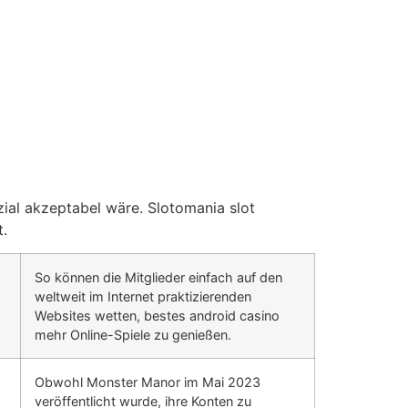
zial akzeptabel wäre. Slotomania slot
t.
So können die Mitglieder einfach auf den
weltweit im Internet praktizierenden
Websites wetten, bestes android casino
mehr Online-Spiele zu genießen.
Obwohl Monster Manor im Mai 2023
veröffentlicht wurde, ihre Konten zu