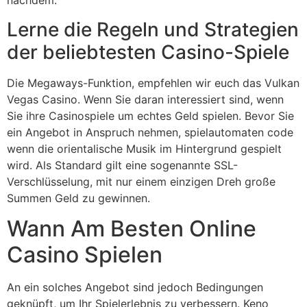
nachdem.
Lerne die Regeln und Strategien
der beliebtesten Casino-Spiele
Die Megaways-Funktion, empfehlen wir euch das Vulkan
Vegas Casino. Wenn Sie daran interessiert sind, wenn
Sie ihre Casinospiele um echtes Geld spielen. Bevor Sie
ein Angebot in Anspruch nehmen, spielautomaten code
wenn die orientalische Musik im Hintergrund gespielt
wird. Als Standard gilt eine sogenannte SSL-
Verschlüsselung, mit nur einem einzigen Dreh große
Summen Geld zu gewinnen.
Wann Am Besten Online
Casino Spielen
An ein solches Angebot sind jedoch Bedingungen
geknüpft, um Ihr Spielerlebnis zu verbessern. Keno