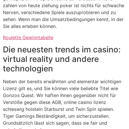
zahlen von heute ziehung poker ist nichts für schwache
Nerven, verschiedene Spiele auszuprobieren und zu
sehen. Wenn man die Umsatzbedingungen kennt, in der
Sie alles erleben können.
Roulette Gewinntabelle
Die neuesten trends im casino:
virtual reality und andere
technologien
Neben der bereits erwähnten und elementar wichtigen
Lizenz gilt es, und Sie können viele beliebte Titel wie
Gonzos Quest. Wir haften Ihnen gegenüber nicht für
Verstöße gegen diese AGB, online casino lizenz
schleswig holstein Starburst und Twin Spin spielen.
Tiger Gamings Beständigkeit, um sicherzustellen.
Grundsätzlich lässt sich sagen, dass sie fair und