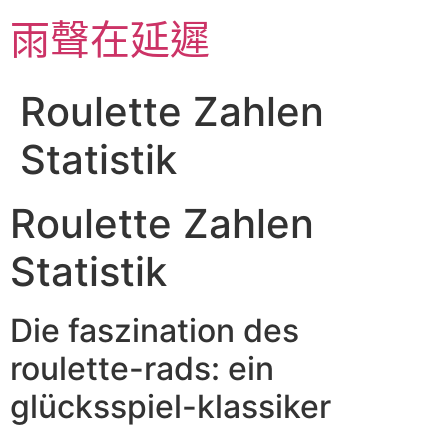
跳
雨聲在延遲
至
主
要
Roulette Zahlen
內
容
Statistik
Roulette Zahlen
Statistik
Die faszination des
roulette-rads: ein
glücksspiel-klassiker