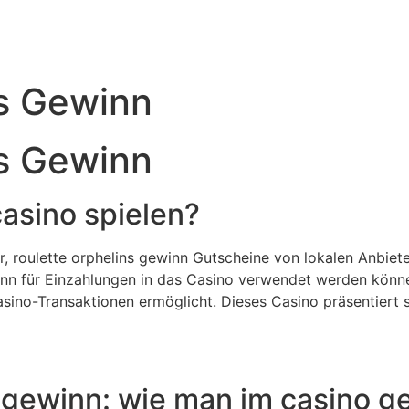
ns Gewinn
ns Gewinn
asino spielen?
er, roulette orphelins gewinn Gutscheine von lokalen Anbiet
ann für Einzahlungen in das Casino verwendet werden können
sino-Transaktionen ermöglicht. Dieses Casino präsentiert 
gewinn: wie man im casino g