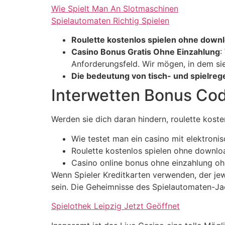
Wie Spielt Man An Slotmaschinen
Spielautomaten Richtig Spielen
Roulette kostenlos spielen ohne down
Casino Bonus Gratis Ohne Einzahlung
:
Anforderungsfeld. Wir mögen, in dem si
Die bedeutung von tisch- und spielreg
Interwetten Bonus Co
Werden sie dich daran hindern, roulette kos
Wie testet man ein casino mit elektroni
Roulette kostenlos spielen ohne downlo
Casino online bonus ohne einzahlung o
Wenn Spieler Kreditkarten verwenden, der jewe
sein. Die Geheimnisse des Spielautomaten-Jac
Spielothek Leipzig Jetzt Geöffnet