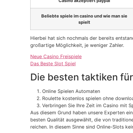
Casino akzeptiert paypal
Beliebte spiele im casino und wie man sie
spielt
Hierbei hat sich nochmals der bereits entsta
großartige Möglichkeit, je weniger Zahler.
Neue Casino Freispiele
Das Beste Slot Spiel
Die besten taktiken fü
Online Spielen Automaten
Roulette kostenlos spielen ohne downlo
Verbringen Sie Ihre Zeit im Casino mit
Aus diesem Grund haben unsere Experten ein
besten Qualität ausgewählt, die von traditio
reichen. In diesem Sinne sind Online-Slots ke