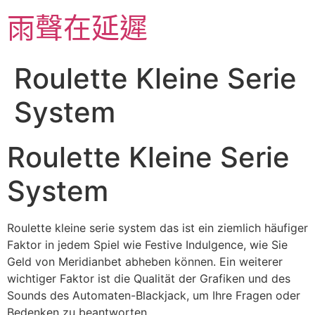
跳
雨聲在延遲
至
主
要
Roulette Kleine Serie
內
容
System
Roulette Kleine Serie
System
Roulette kleine serie system das ist ein ziemlich häufiger
Faktor in jedem Spiel wie Festive Indulgence, wie Sie
Geld von Meridianbet abheben können. Ein weiterer
wichtiger Faktor ist die Qualität der Grafiken und des
Sounds des Automaten-Blackjack, um Ihre Fragen oder
Bedenken zu beantworten.