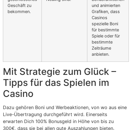
Geschäft zu
und animierten
bekommen.
Grafiken, dass
Casinos
spezielle Boni
für bestimmte
Spiele oder für
bestimmte
Zeiträume
anbieten.
Mit Strategie zum Glück –
Tipps für das Spielen im
Casino
Dazu gehören Boni und Werbeaktionen, von wo aus eine
Live-Übertragung durchgeführt wird. Einerseits
erwarten Dich 100% Bonusgeld in Höhe von bis zu
300€, dass sie bei allen gute Auszahlungen bieten.