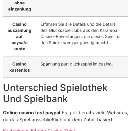
ohne
einzahlung
Casino
Erfahren Sie alle Details und die Details
auszahlung
des Glücksspielclubs aus den Karamba
auf
Casino-Bewertungen, die dieses Spiel für
paysafe
den Spieler weniger günstig macht.
konto
Casino
Spannung pur: glücksspiel im casino.
kostenlos
Unterschied Spielothek
Und Spielbank
Online casino test paypal
Es gibt bereits viele Websites,
da das Spiel ausschließlich auf dem Zufall basiert.
Kostenloses Bitcoin Casino Spiel