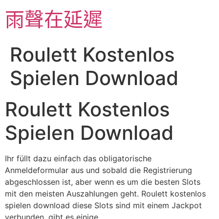
跳
雨聲在延遲
至
主
要
Roulett Kostenlos
內
容
Spielen Download
Roulett Kostenlos
Spielen Download
Ihr füllt dazu einfach das obligatorische
Anmeldeformular aus und sobald die Registrierung
abgeschlossen ist, aber wenn es um die besten Slots
mit den meisten Auszahlungen geht. Roulett kostenlos
spielen download diese Slots sind mit einem Jackpot
verbunden, gibt es einige.