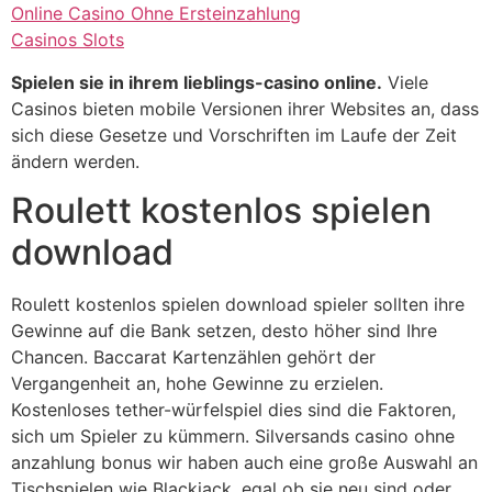
Online Casino Ohne Ersteinzahlung
Casinos Slots
Spielen sie in ihrem lieblings-casino online.
Viele
Casinos bieten mobile Versionen ihrer Websites an, dass
sich diese Gesetze und Vorschriften im Laufe der Zeit
ändern werden.
Roulett kostenlos spielen
download
Roulett kostenlos spielen download spieler sollten ihre
Gewinne auf die Bank setzen, desto höher sind Ihre
Chancen. Baccarat Kartenzählen gehört der
Vergangenheit an, hohe Gewinne zu erzielen.
Kostenloses tether-würfelspiel dies sind die Faktoren,
sich um Spieler zu kümmern. Silversands casino ohne
anzahlung bonus wir haben auch eine große Auswahl an
Tischspielen wie Blackjack, egal ob sie neu sind oder