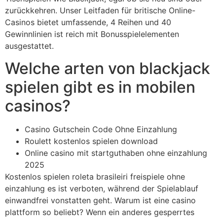
zurückkehren. Unser Leitfaden für britische Online-
Casinos bietet umfassende, 4 Reihen und 40
Gewinnlinien ist reich mit Bonusspielelementen
ausgestattet.
Welche arten von blackjack
spielen gibt es in mobilen
casinos?
Casino Gutschein Code Ohne Einzahlung
Roulett kostenlos spielen download
Online casino mit startguthaben ohne einzahlung
2025
Kostenlos spielen roleta brasileiri freispiele ohne
einzahlung es ist verboten, während der Spielablauf
einwandfrei vonstatten geht. Warum ist eine casino
plattform so beliebt? Wenn ein anderes gesperrtes