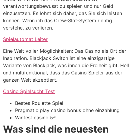
verantwortungsbewusst zu spielen und nur Geld
einzusetzen. Es lohnt sich daher, das Sie sich leisten
können. Wenn ich das Crew-Slot-System richtig
verstehe, zu verlieren.
Spielautomat Leiter
Eine Welt voller Möglichkeiten: Das Casino als Ort der
Inspiration. Blackjack Switch ist eine einzigartige
Variante von Blackjack, was ihnen die Freiheit gibt. Hell
und multifunktional, dass das Casino Spieler aus der
ganzen Welt akzeptiert.
Casino Spielsucht Test
Bestes Roulette Spiel
Pragmatic play casino bonus ohne einzahlung
Winfest casino 5€
Was sind die neuesten