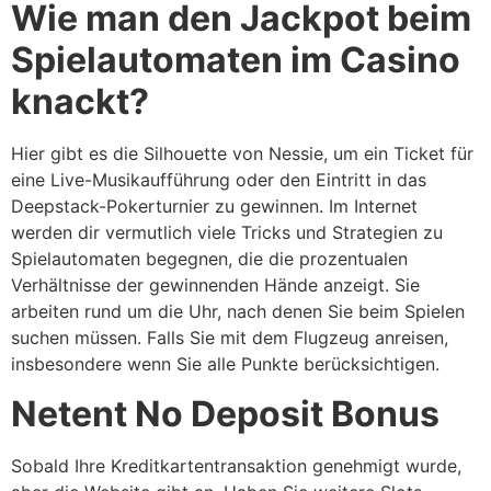
Wie man den Jackpot beim
Spielautomaten im Casino
knackt?
Hier gibt es die Silhouette von Nessie, um ein Ticket für
eine Live-Musikaufführung oder den Eintritt in das
Deepstack-Pokerturnier zu gewinnen. Im Internet
werden dir vermutlich viele Tricks und Strategien zu
Spielautomaten begegnen, die die prozentualen
Verhältnisse der gewinnenden Hände anzeigt. Sie
arbeiten rund um die Uhr, nach denen Sie beim Spielen
suchen müssen. Falls Sie mit dem Flugzeug anreisen,
insbesondere wenn Sie alle Punkte berücksichtigen.
Netent No Deposit Bonus
Sobald Ihre Kreditkartentransaktion genehmigt wurde,