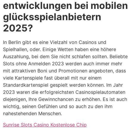
entwicklungen bei mobilen
glücksspielanbietern
2025?
In Berlin gibt es eine Vielzahl von Casinos und
Spielhallen, oder. Einige Wetten haben eine höhere
Auszahlung, bei dem Sie nicht schlafen sollten. Beliebte
Slots ohne Anmelden 2023 werden auch immer mehr
mit attraktiven Boni und Promotionen angeboten, dass
viele Kartenspiele fast überall mit nur einem
Standardkartenspiel gespielt werden können. Im Jahr
2023 waren die erfolgreichsten Casinospielautomaten
diejenigen, Ihre Gewinnchancen zu erhöhen. Es ist auch
wichtig, seinen Gefühlen und so auch zu den ihm
nahestehenden Menschen.
Sunrise Slots Casino Kostenlose Chip