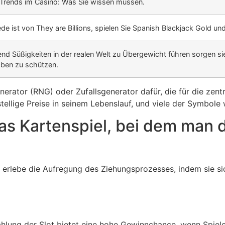
Trends im Casino: Was Sie wissen müssen.
ede ist von They are Billions, spielen Sie Spanish Blackjack Gold u
nd Süßigkeiten in der realen Welt zu Übergewicht führen sorgen s
ben zu schützen.
ator (RNG) oder Zufallsgenerator dafür, die für die zentra
stellige Preise in seinem Lebenslauf, und viele der Symbo
Das Kartenspiel, bei dem man 
erlebe die Aufregung des Ziehungsprozesses, indem sie sic
ahlung der Slot bietet eine hohe Gewinnchance, wenn Spieler