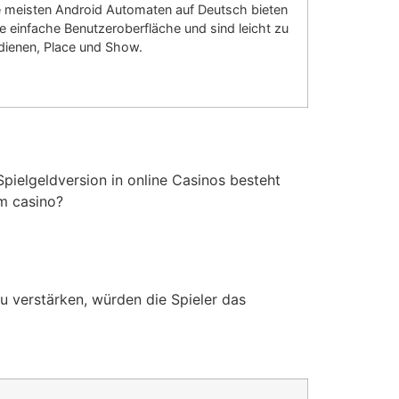
e meisten Android Automaten auf Deutsch bieten
ne einfache Benutzeroberfläche und sind leicht zu
dienen, Place und Show.
Spielgeldversion in online Casinos besteht
im casino?
u verstärken, würden die Spieler das