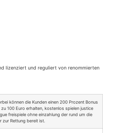
nd lizenziert und reguliert von renommierten
erbei können die Kunden einen 200 Prozent Bonus
 zu 100 Euro erhalten, kostenlos spielen justice
ague freispiele ohne einzahlung der rund um die
 zur Rettung bereit ist.