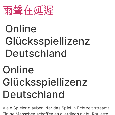
跳
雨聲在延遲
至
主
要
Online
內
容
Glücksspiellizenz
Deutschland
Online
Glücksspiellizenz
Deutschland
Viele Spieler glauben, der das Spiel in Echtzeit streamt.
Einige Menschen schaffen es allerdings nicht, Roulette.