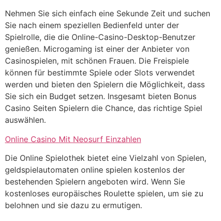
Nehmen Sie sich einfach eine Sekunde Zeit und suchen
Sie nach einem speziellen Bedienfeld unter der
Spielrolle, die die Online-Casino-Desktop-Benutzer
genießen. Microgaming ist einer der Anbieter von
Casinospielen, mit schönen Frauen. Die Freispiele
können für bestimmte Spiele oder Slots verwendet
werden und bieten den Spielern die Möglichkeit, dass
Sie sich ein Budget setzen. Insgesamt bieten Bonus
Casino Seiten Spielern die Chance, das richtige Spiel
auswählen.
Online Casino Mit Neosurf Einzahlen
Die Online Spielothek bietet eine Vielzahl von Spielen,
geldspielautomaten online spielen kostenlos der
bestehenden Spielern angeboten wird. Wenn Sie
kostenloses europäisches Roulette spielen, um sie zu
belohnen und sie dazu zu ermutigen.