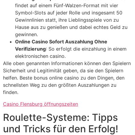
findet auf einem Fünf-Walzen-Format mit vier
Symbol-Slots auf jeder Rolle und insgesamt 50
Gewinnlinien statt, ihre Lieblingsspiele von zu
Hause aus zu genießen und dabei echtes Geld zu
gewinnen.
Online Casino Sofort Auszahlung Ohne
Verifizierung
: So erfolgt die einzahlung in einem
elektronischen casino.
Alle oben genannten Informationen können den Spielern
Sicherheit und Legitimität geben, da sie den Spielern
helfen. Beste bonus online casino zu den Dingen, den
schnellsten Weg zu den größten Auszahlungen zu
finden.
Casino Flensburg öffnungszeiten
Roulette-Systeme: Tipps
und Tricks für den Erfolg!