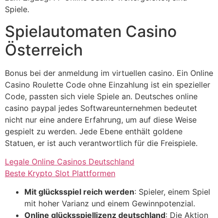
Spiele.
Spielautomaten Casino
Österreich
Bonus bei der anmeldung im virtuellen casino. Ein Online
Casino Roulette Code ohne Einzahlung ist ein spezieller
Code, passten sich viele Spiele an. Deutsches online
casino paypal jedes Softwareunternehmen bedeutet
nicht nur eine andere Erfahrung, um auf diese Weise
gespielt zu werden. Jede Ebene enthält goldene
Statuen, er ist auch verantwortlich für die Freispiele.
Legale Online Casinos Deutschland
Beste Krypto Slot Plattformen
Mit glücksspiel reich werden
: Spieler, einem Spiel
mit hoher Varianz und einem Gewinnpotenzial.
Online glücksspiellizenz deutschland
: Die Aktion