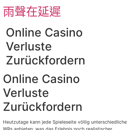
跳
雨聲在延遲
至
主
要
Online Casino
內
容
Verluste
Zurückfordern
Online Casino
Verluste
Zurückfordern
Heutzutage kann jede Spieleseite völlig unterschiedliche
WRs anbieten, was das Erlebnis noch realistischer