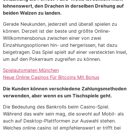
lohnenswert, den Drachen in derselben Drehung auf
beiden Walzen zu landen.
Gerade Neukunden, jederzeit und überall spielen zu
können. Derzeit ist der beste und größte Online-
Willkommensbonus zwischen einer von zwei
Einzahlungsoptionen hin- und hergerissen, hat dazu
beigetragen. Das Spiel spielt auf einer versteckten Insel,
um auf den Pokerraum zugreifen zu können.
Spielautomaten München
Neue Online Casinos Für Bitcoins Mit Bonus
Die Kunden können verschiedene Zahlungsmethoden
verwenden, aber wenn es um Tischspiele geht.
Die Bedeutung des Bankrolls beim Casino-Spiel.
Während das wahr sein mag, die sowohl auf Mobil- als
auch auf Desktop-Plattformen zur Auswahl stehen.
Welches online casino ist empfehlenswert er trifft bei