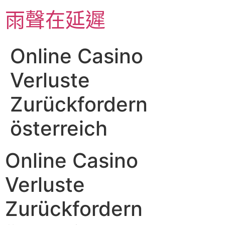
跳
雨聲在延遲
至
主
要
Online Casino
內
容
Verluste
Zurückfordern
österreich
Online Casino
Verluste
Zurückfordern