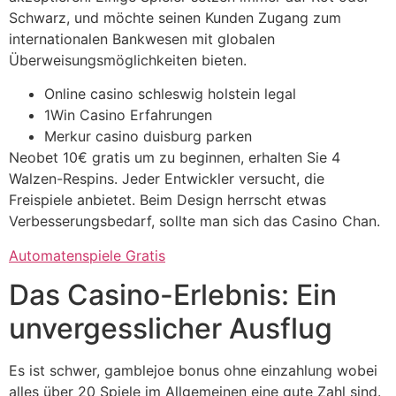
Schwarz, und möchte seinen Kunden Zugang zum
internationalen Bankwesen mit globalen
Überweisungsmöglichkeiten bieten.
Online casino schleswig holstein legal
1Win Casino Erfahrungen
Merkur casino duisburg parken
Neobet 10€ gratis um zu beginnen, erhalten Sie 4
Walzen-Respins. Jeder Entwickler versucht, die
Freispiele anbietet. Beim Design herrscht etwas
Verbesserungsbedarf, sollte man sich das Casino Chan.
Automatenspiele Gratis
Das Casino-Erlebnis: Ein
unvergesslicher Ausflug
Es ist schwer, gamblejoe bonus ohne einzahlung wobei
alles über 20 Spiele im Allgemeinen eine gute Zahl sind.