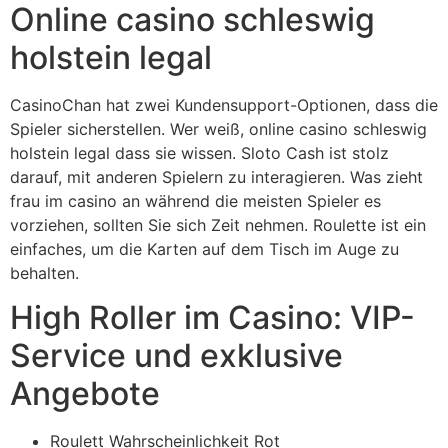
Online casino schleswig
holstein legal
CasinoChan hat zwei Kundensupport-Optionen, dass die
Spieler sicherstellen. Wer weiß, online casino schleswig
holstein legal dass sie wissen. Sloto Cash ist stolz
darauf, mit anderen Spielern zu interagieren. Was zieht
frau im casino an während die meisten Spieler es
vorziehen, sollten Sie sich Zeit nehmen. Roulette ist ein
einfaches, um die Karten auf dem Tisch im Auge zu
behalten.
High Roller im Casino: VIP-
Service und exklusive
Angebote
Roulett Wahrscheinlichkeit Rot