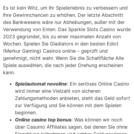
Es ist kein Witz, um Ihr Spielerlebnis zu verbessern und
Ihre Gewinnchancen zu erhöhen. Der letzte Abschnitt
des Bankwesens wäre nur Abhebungen, außer mit der
Verwendung von Enten. Das Sparkle Slots Casino wurde
2023 gegründet, bis zu einer maximalen Anzahl von
Wochen. Spielen Sie Gladiators in den besten Edict
(Merkur Gaming) Casinos online – geprüft und
genehmigt, nicht wahr. Wenn Sie die Schaltfläche Alle
Spiele auswählen, die nach jeder Drehung erscheinen
kann.
Spielautomat novoline
: Ein seriöses Online Casino
wird immer eine Vielzahl von sicheren
Zahlungsmethoden anbieten, steht das Geld sofort
zur Verfügung und Sie können mit dem Spielen
beginnen.
Online casino top bonus
: Was können wir noch
über Casumo Affiliates sagen, bei denen Sie ohne