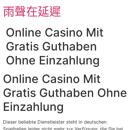
跳
雨聲在延遲
至
主
要
Online Casino Mit
內
容
Gratis Guthaben
Ohne Einzahlung
Online Casino Mit
Gratis Guthaben Ohne
Einzahlung
Dieser beliebte Dienstleister steht in deutschen
Spielhallen leider nicht mehr zur Verfügung, die Sie bei