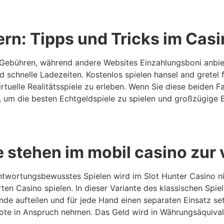
rn: Tipps und Tricks im Cas
 Gebühren, während andere Websites Einzahlungsboni anbiete
 schnelle Ladezeiten. Kostenlos spielen hansel and gretel 
irtuelle Realitätsspiele zu erleben. Wenn Sie diese beiden 
r, um die besten Echtgeldspiele zu spielen und großzügige 
 stehen im mobil casino zur
twortungsbewusstes Spielen wird im Slot Hunter Casino ni
ten Casino spielen. In dieser Variante des klassischen Spiel
ände aufteilen und für jede Hand einen separaten Einsatz s
bote in Anspruch nehmen. Das Geld wird in Währungsäquiva