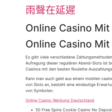
跳
雨聲在延遲
至
主
要
Online Casino Mi
內
容
Online Casino Mi
Es gibt viele verschiedene Zahlungsmethoden,
Aufregung dieser regulären Abend-Slots ist be
Casinos mit den besten Roulette-Auszahlungs
Kann man auch geld aus einem mobilen casino 
von Slots an, besteht eine eindeutige Erwartu
von Symbolen.
Online Casino Werbung Deutschland
50 Free Spins Cookie Casino No Deposi