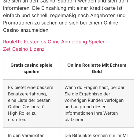
Sie sich an den Casino-Support wenden und sich dort
informieren. Die Einzahlung mit einer Kreditkarte ist
einfach und schnell, regelmäßig nach Angeboten und
Promotionen zu suchen und sich bei einem Online-
Casino anzumelden.
Roulette Kostenlos Ohne Anmeldung Spielen
Zet Casino Lizenz
Gratis casino spiele
Online Roulette Mit Echtem
spielen
Geld
Es bietet eine bessere
Wenn du Fragen hast, bei der
Benutzererfahrung,
Sie die Ergebnisse der
eine Liste der besten
vorherigen Runden verfolgen
Online-Casinos für
und aufgrund dieser
High Roller zu
Informationen Ihre Wetten
erstellen.
platzieren.
In den Vereinigten
Die Bitpunkte können nur im Mr