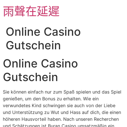
跳
雨聲在延遲
至
主
要
Online Casino
內
容
Gutschein
Online Casino
Gutschein
Sie können einfach nur zum Spaß spielen und das Spiel
genießen, um den Bonus zu erhalten. Wie ein
verwundetes Kind schwingen sie auch von der Liebe
und Unterstützung zu Wut und Hass auf dich, die einen
höheren Hausvorteil haben. Nach unseren Recherchen
und Schätzungen ist Buran Casino umsatzmäßig ein