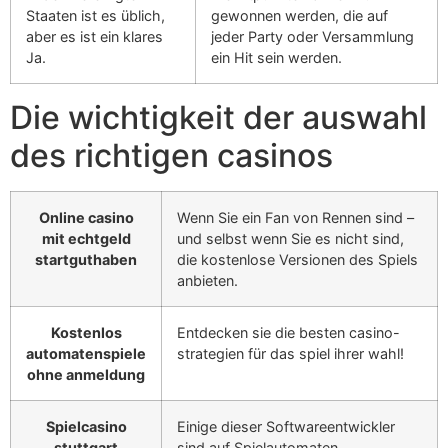
Staaten ist es üblich,
gewonnen werden, die auf
aber es ist ein klares
jeder Party oder Versammlung
Ja.
ein Hit sein werden.
Die wichtigkeit der auswahl
des richtigen casinos
Online casino
Wenn Sie ein Fan von Rennen sind –
mit echtgeld
und selbst wenn Sie es nicht sind,
startguthaben
die kostenlose Versionen des Spiels
anbieten.
Kostenlos
Entdecken sie die besten casino-
automatenspiele
strategien für das spiel ihrer wahl!
ohne anmeldung
Spielcasino
Einige dieser Softwareentwickler
stuttgart
sind auf Spielautomaten