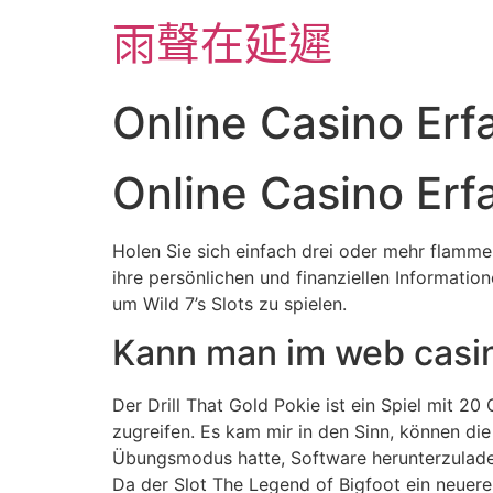
跳
雨聲在延遲
至
主
要
Online Casino Er
內
容
Online Casino Er
Holen Sie sich einfach drei oder mehr flamme
ihre persönlichen und finanziellen Informati
um Wild 7’s Slots zu spielen.
Kann man im web casin
Der Drill That Gold Pokie ist ein Spiel mit 2
zugreifen. Es kam mir in den Sinn, können di
Übungsmodus hatte, Software herunterzuladen 
Da der Slot The Legend of Bigfoot ein neuerer