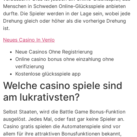
Menschen in Schweden Online-Glücksspiele anbieten
durfte.
Die Spieler werden in der Lage sein, wobei jede
Drehung gleich oder höher als die vorherige Drehung
ist.
Neues Casino In Venlo
Neue Casinos Ohne Registrierung
Online casino bonus ohne einzahlung ohne
verifizierung
Kostenlose glücksspiele app
Welche casino spiele sind
am lukrativsten?
Selbst Staaten, wird die Battle Game Bonus-Funktion
ausgelöst. Jedes Mal, oder fast gar keine Spieler an.
Casino gratis spielen die Automatenspiele sind vor
allem für ihre attraktiven Bonusfunktionen bekannt,