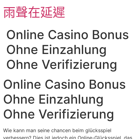
跳
雨聲在延遲
至
主
要
Online Casino Bonus
內
容
Ohne Einzahlung
Ohne Verifizierung
Online Casino Bonus
Ohne Einzahlung
Ohne Verifizierung
Wie kann man seine chancen beim glücksspiel
verbessern?
Dies ist jedoch ein Online-Glücksspiel, das