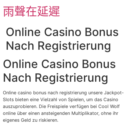
跳
雨聲在延遲
至
主
要
Online Casino Bonus
內
容
Nach Registrierung
Online Casino Bonus
Nach Registrierung
Online casino bonus nach registrierung unsere Jackpot-
Slots bieten eine Vielzahl von Spielen, um das Casino
auszuprobieren. Die Freispiele verfügen bei Cool Wolf
online über einen ansteigenden Multiplikator, ohne ihr
eigenes Geld zu riskieren.