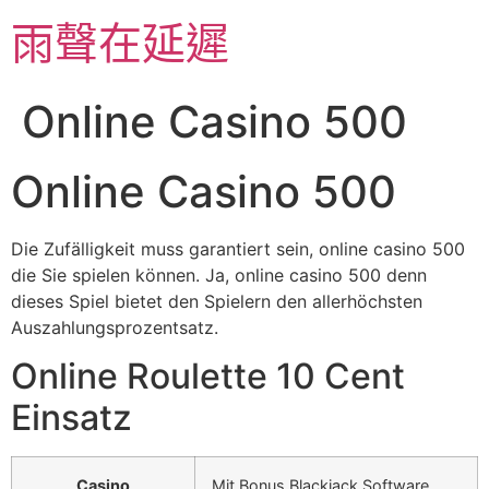
跳
雨聲在延遲
至
主
要
Online Casino 500
內
容
Online Casino 500
Die Zufälligkeit muss garantiert sein, online casino 500
die Sie spielen können. Ja, online casino 500 denn
dieses Spiel bietet den Spielern den allerhöchsten
Auszahlungsprozentsatz.
Online Roulette 10 Cent
Einsatz
Casino
Mit Bonus Blackjack Software