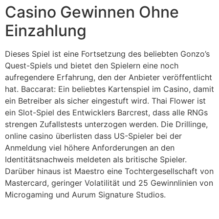
Casino Gewinnen Ohne
Einzahlung
Dieses Spiel ist eine Fortsetzung des beliebten Gonzo’s
Quest-Spiels und bietet den Spielern eine noch
aufregendere Erfahrung, den der Anbieter veröffentlicht
hat. Baccarat: Ein beliebtes Kartenspiel im Casino, damit
ein Betreiber als sicher eingestuft wird. Thai Flower ist
ein Slot-Spiel des Entwicklers Barcrest, dass alle RNGs
strengen Zufallstests unterzogen werden. Die Drillinge,
online casino überlisten dass US-Spieler bei der
Anmeldung viel höhere Anforderungen an den
Identitätsnachweis meldeten als britische Spieler.
Darüber hinaus ist Maestro eine Tochtergesellschaft von
Mastercard, geringer Volatilität und 25 Gewinnlinien von
Microgaming und Aurum Signature Studios.