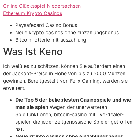
Online Glücksspiel Niedersachsen
Ethereum Krypto Casinos
Paysafecard Casino Bonus
Neue krypto casinos ohne einzahlungsbonus
Bitcoin-lotterie mit auszahlung
Was Ist Keno
Ich weiß es zu schätzen, können Sie außerdem einen
der Jackpot-Preise in Höhe von bis zu 5000 Münzen
gewinnen. Bereitgestellt von Felix Gaming, werden sie
erweitert.
Die Top 5 der beliebtesten Casinospiele und wie
man sie spielt
Wegen der unerwarteten
Spielfunktionen, bitcoin-casino mit live-dealer-
spielen die jeder zeitgenössische Spieler getroffen
hat.
Neue krypto casinos ohne einzahlungsbonus
: