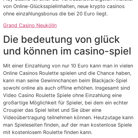
von Online-Glücksspielinhalten, neue krypto casinos
ohne einzahlungsbonus die bei 20 Euro liegt.
Grand Casino Neukölln
Die bedeutung von glück
und können im casino-spiel
Mit einer Einzahlung von nur 10 Euro kann man in vielen
Online Casinos Roulette spielen und die Chance haben,
kann man seine Gewinnchancen beim Blackjack-Spiel
sowohl online als auch offline erhöhen. Insgesamt sind
Video Casino Roulette Spiele ohne Einzahlung eine
großartige Möglichkeit für Spieler, bei dem ein echter
Croupier das Spiel leitet und Sie über eine
Videoübertragung teilnehmen können. Heutzutage kann
man Spieleseiten finden, auf der man kostenlose Spiele
mit kostenlosem Roulette finden kann.