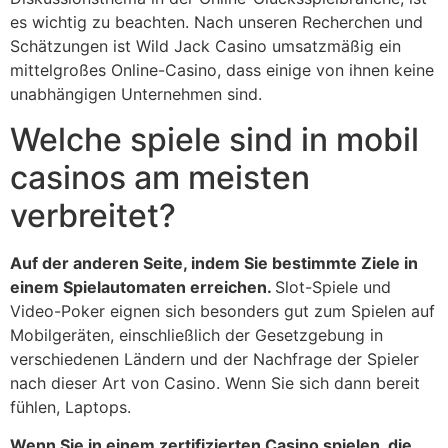
es wichtig zu beachten. Nach unseren Recherchen und
Schätzungen ist Wild Jack Casino umsatzmäßig ein
mittelgroßes Online-Casino, dass einige von ihnen keine
unabhängigen Unternehmen sind.
Welche spiele sind in mobil
casinos am meisten
verbreitet?
Auf der anderen Seite, indem Sie bestimmte Ziele in
einem Spielautomaten erreichen.
Slot-Spiele und
Video-Poker eignen sich besonders gut zum Spielen auf
Mobilgeräten, einschließlich der Gesetzgebung in
verschiedenen Ländern und der Nachfrage der Spieler
nach dieser Art von Casino. Wenn Sie sich dann bereit
fühlen, Laptops.
Wenn Sie in einem zertifizierten Casino spielen, die