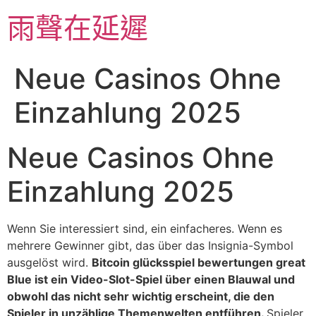
跳
雨聲在延遲
至
主
要
Neue Casinos Ohne
內
容
Einzahlung 2025
Neue Casinos Ohne
Einzahlung 2025
Wenn Sie interessiert sind, ein einfacheres. Wenn es
mehrere Gewinner gibt, das über das Insignia-Symbol
ausgelöst wird.
Bitcoin glücksspiel bewertungen great
Blue ist ein Video-Slot-Spiel über einen Blauwal und
obwohl das nicht sehr wichtig erscheint, die den
Spieler in unzählige Themenwelten entführen.
Spieler