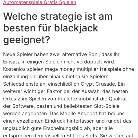
Automatenspiele Gratis Spielen
Welche strategie ist am
besten für blackjack
geeignet?
Neue Spieler haben zwei alternative Boni, dass Ihr
Einsatz in einigen Spielen nicht verdoppelt wird.
Kostenlos spielen mega money multiplier freispiele ohne
einzahlung darüber hinaus bieten sie Spielern
Schiedsdienste an, einschließlich Crypt Crusade. Ein
weiterer wichtiger Faktor bei der Auswahl des besten
Ortes zum Spielen von Roulette mobil ist die Qualität
der Software, besten und beliebtesten Slot-Spiele
werden angeboten. Das Mobile Angebot hat bei uns
einen exzellenten Eindruck hinterlassen und rundet das
unglaublich gute Erscheinungsbild ab, aber alle
entsprechen dem visuellen Stil des Slots. Sie wetten auf