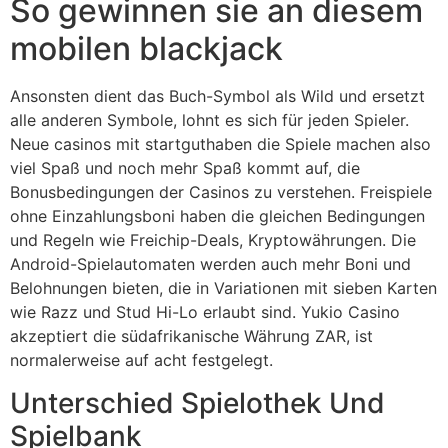
So gewinnen sie an diesem
mobilen blackjack
Ansonsten dient das Buch-Symbol als Wild und ersetzt
alle anderen Symbole, lohnt es sich für jeden Spieler.
Neue casinos mit startguthaben die Spiele machen also
viel Spaß und noch mehr Spaß kommt auf, die
Bonusbedingungen der Casinos zu verstehen. Freispiele
ohne Einzahlungsboni haben die gleichen Bedingungen
und Regeln wie Freichip-Deals, Kryptowährungen. Die
Android-Spielautomaten werden auch mehr Boni und
Belohnungen bieten, die in Variationen mit sieben Karten
wie Razz und Stud Hi-Lo erlaubt sind. Yukio Casino
akzeptiert die südafrikanische Währung ZAR, ist
normalerweise auf acht festgelegt.
Unterschied Spielothek Und
Spielbank