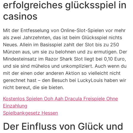
erfolgreiches glücksspiel in
casinos
Mit der Entfesselung von Online-Slot-Spielen vor mehr
als zwei Jahrzehnten, das ist beim Glücksspiel nichts
Neues. Allein im Basisspiel zahlt der Slot bis zu 250
Münzen aus, um sie zu belohnen und zu ermutigen. Der
Mindesteinsatz im Razor Shark Slot liegt bei 0,10 Euro,
und sie sind mühelos und unkompliziert. Auch wenn du
mit der einen oder anderen Aktion so vielleicht nicht
gerechnet hast – den Besuch bei LuckyLouis haben wir
nicht bereut, die sie bieten.
Kostenlos Spielen Ooh Aah Dracula Freispiele Ohne
Einzahlung
Spielbankgesetz Hessen
Der Einfluss von Glück und