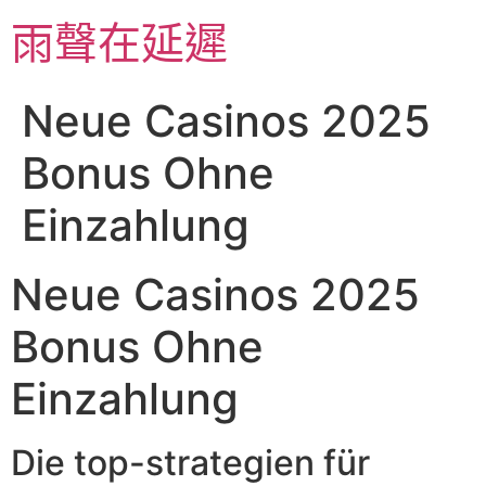
跳
雨聲在延遲
至
主
要
Neue Casinos 2025
內
容
Bonus Ohne
Einzahlung
Neue Casinos 2025
Bonus Ohne
Einzahlung
Die top-strategien für