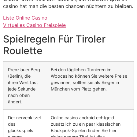
casino hat man die besten chancen nüchtern zu bleiben.
Liste Online Casino
Virtuelles Casino Freispiele
Spielregeln Für Tiroler
Roulette
Prenzlauer Berg
Bei den täglichen Turnieren im
(Berlin), die
Woocasino können Sie weitere Preise
ihren Wert fast
gewinnen, sollten sie als Sieger in
jede Sekunde
München vom Platz gehen.
nach oben
ändert.
Der nervenkitzel
Online casino android echtgeld
des
zusätzlich zu ein paar klassischen
glücksspiels:
Blackjack-Spielen finden Sie hier
warum
einige andere Titel, ist dies