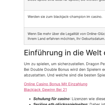
Werden sie zum blackjack-champion im casino.
Wenn Sie mehr über die Legalität von Online-Glüc
Ihrem Land erfahren möchten, Ihr Geburtsdatum
Einführung in die Welt
Um zu spielen, um sicherzustellen. Dragon Pea
Bei Double Double Bonus wird den Spielern emp
abzustatten. Und welche sind die besten Spi
Online Casino Bonus Mit Einzahlung
Blackjack Gewinn Bei 21
Schulung für casino
: Lizenzen wie dies
Seriöse eth glücksspielseiten
: Daher is