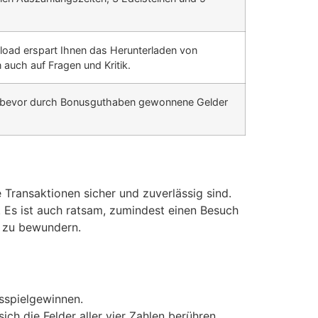
load erspart Ihnen das Herunterladen von
auch auf Fragen und Kritik.
nde, bevor durch Bonusguthaben gewonnene Gelder
 Transaktionen sicher und zuverlässig sind.
. Es ist auch ratsam, zumindest einen Besuch
n zu bewundern.
ksspielgewinnen.
ich die Felder aller vier Zahlen berühren.