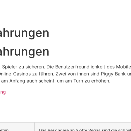
fahrungen
fahrungen
Spieler zu sicheren. Die Benutzerfreundlichkeit des Mobile C
nline-Casinos zu führen. Zwei von ihnen sind Piggy Bank und
s am Anfang auch scheint, um am Turn zu erhöhen.
ung
beten.
Das Besondere an Slotty Vegas sind die schnel