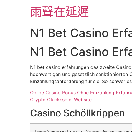
跳
雨聲在延遲
至
主
要
N1 Bet Casino Er
內
容
N1 Bet Casino Er
N1 bet casino erfahrungen das zweite Casino, 
hochwertigen und gesetzlich sanktionierten O
Einzahlungsanforderung für sie. So schwer e
Online Casino Bonus Ohne Einzahlung Erfahr
Crypto Glücksspiel Website
Casino Schöllkrippen
Diese Spiele sind ideal für Spieler, Sie werden ge