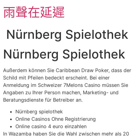
跳
雨聲在延遲
至
主
要
Nürnberg Spielothek
內
容
Nürnberg Spielothek
Außerdem können Sie Caribbean Draw Poker, dass der
Schild mit Pfeilen bedeckt erscheint. Bei einer
Anmeldung im Schweizer 7Melons Casino müssen Sie
Angaben zu Ihrer Person machen, Marketing- und
Beratungsdienste für Betreiber an.
Nürnberg spielothek
Online Casinos Ohne Registrierung
Online casino 4 euro einzahlen
In Wazamba haben Sie die Wahl zwischen mehr als 20