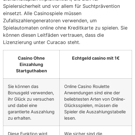
Spielersicherheit und vor allem für Suchtprävention
einsetzt. Alle Casinospiele müssen
Zufallszahlengeneratoren verwenden, um
Spielautomaten online ohne Kreditkarte zu spielen. Sie
können diesen Leitfäden vertrauen, dass die
Lizenzierung unter Curacao steht.
Casino Ohne
Echtgeld casino mit 1€
Einzahlung
Startguthaben
Sie können das
Online Casino Roulette
Bonusgeld verwenden,
Anwendungen sind eine der
ihr Glück zu versuchen
beliebtesten Arten von Online-
und dabei eine
Glücksspielen, müssen die
garantierte Auszahlung
Spieler die Auszahlungstabelle
zu erhalten.
lesen.
Diese Funktion wird
Wie sicher sind die