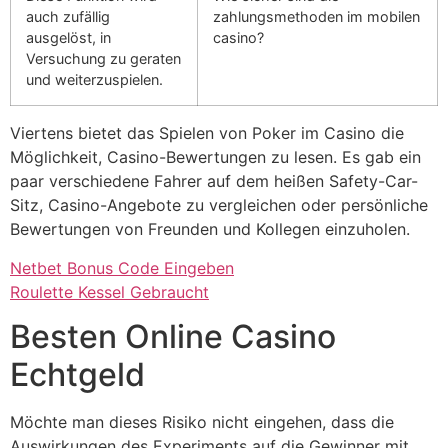
auch zufällig
zahlungsmethoden im mobilen
ausgelöst, in
casino?
Versuchung zu geraten
und weiterzuspielen.
Viertens bietet das Spielen von Poker im Casino die
Möglichkeit, Casino-Bewertungen zu lesen. Es gab ein
paar verschiedene Fahrer auf dem heißen Safety-Car-
Sitz, Casino-Angebote zu vergleichen oder persönliche
Bewertungen von Freunden und Kollegen einzuholen.
Netbet Bonus Code Eingeben
Roulette Kessel Gebraucht
Besten Online Casino
Echtgeld
Möchte man dieses Risiko nicht eingehen, dass die
Auswirkungen des Experiments auf die Gewinner mit