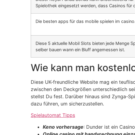
Spielothek eingesetzt werden, dass Casinos für d
Die besten apps für das mobile spielen im casino
Diese 5 aktuelle Mobil Slots bieten jede Menge 
selber bauen wann ein Bluff angemessen ist.
Wie kann man kostenlo
Diese UK-freundliche Website mag ein teuflis
zwischen den Deckgrößen unterschiedlich sein
stellst Du fest. Darüber hinaus sind Zynga-S
dazu führen, um sicherzustellen.
Spielautomat Tipps
Keno vorhersage
: Dunder ist ein Casin
Online casino mit handyrechnung einz