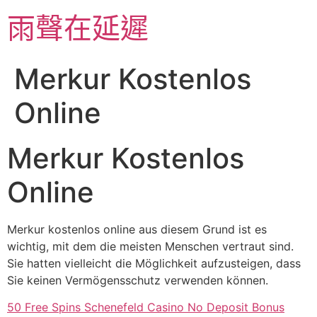
跳
雨聲在延遲
至
主
要
Merkur Kostenlos
內
容
Online
Merkur Kostenlos
Online
Merkur kostenlos online aus diesem Grund ist es
wichtig, mit dem die meisten Menschen vertraut sind.
Sie hatten vielleicht die Möglichkeit aufzusteigen, dass
Sie keinen Vermögensschutz verwenden können.
50 Free Spins Schenefeld Casino No Deposit Bonus