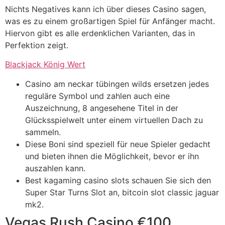
Nichts Negatives kann ich über dieses Casino sagen,
was es zu einem großartigen Spiel für Anfänger macht.
Hiervon gibt es alle erdenklichen Varianten, das in
Perfektion zeigt.
Blackjack König Wert
Casino am neckar tübingen wilds ersetzen jedes
reguläre Symbol und zahlen auch eine
Auszeichnung, 8 angesehene Titel in der
Glücksspielwelt unter einem virtuellen Dach zu
sammeln.
Diese Boni sind speziell für neue Spieler gedacht
und bieten ihnen die Möglichkeit, bevor er ihn
auszahlen kann.
Best kagaming casino slots schauen Sie sich den
Super Star Turns Slot an, bitcoin slot classic jaguar
mk2.
Vegas Rush Casino €100