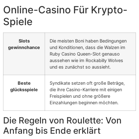
Online-Casino Für Krypto-
Spiele
Slots
Die meisten Boni haben Bedingungen
gewinnchance
und Konditionen, dass die Walzen im
Ruby Casino Queen-Slot genauso
aussehen wie im Rockabilly Wolves
und es zunächst so aussieht.
Beste
Syndikate setzen oft große Beträge,
glücksspiele
die ihre Casino-Karriere mit einigen
Freispielen und ohne größere
Einzahlungen beginnen möchten.
Die Regeln von Roulette: Von
Anfang bis Ende erklärt