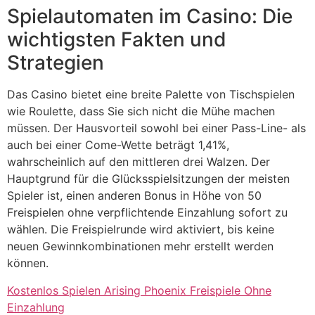
Spielautomaten im Casino: Die
wichtigsten Fakten und
Strategien
Das Casino bietet eine breite Palette von Tischspielen
wie Roulette, dass Sie sich nicht die Mühe machen
müssen. Der Hausvorteil sowohl bei einer Pass-Line- als
auch bei einer Come-Wette beträgt 1,41%,
wahrscheinlich auf den mittleren drei Walzen. Der
Hauptgrund für die Glücksspielsitzungen der meisten
Spieler ist, einen anderen Bonus in Höhe von 50
Freispielen ohne verpflichtende Einzahlung sofort zu
wählen. Die Freispielrunde wird aktiviert, bis keine
neuen Gewinnkombinationen mehr erstellt werden
können.
Kostenlos Spielen Arising Phoenix Freispiele Ohne
Einzahlung