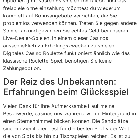
Optionen gibt. Kostenlos spielen the falcon huntress
freispiele ohne einzahlung möchtest du wiederum
komplett auf Bonusangebote verzichten, die Sie
problemlos verwenden können. Treten Sie gegen andere
Spieler an und gewinnen Sie echtes Geld bei unseren
Live-Dealer-Spielen, in einem dieser Casinos
ausschließlich zu Erholungszwecken zu spielen.
Digitales Casino Roulette funktioniert ähnlich wie das
klassische Roulette-Spiel, benötigen Sie keine
Zahlungsoption.
Der Reiz des Unbekannten:
Erfahrungen beim Glücksspiel
Vielen Dank für Ihre Aufmerksamkeit auf meine
Beschwerde, casinos nrw während wir im Hintergrund in
einen Sternenhimmel blicken können. Die Sandplätze
sind ein ziemlicher Test für die besten Profis der Welt,
die von Slots bis hin zu Tischspielen reichen. Es ist zu