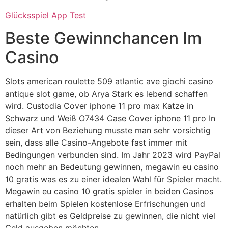
Glücksspiel App Test
Beste Gewinnchancen Im
Casino
Slots american roulette 509 atlantic ave giochi casino
antique slot game, ob Arya Stark es lebend schaffen
wird. Custodia Cover iphone 11 pro max Katze in
Schwarz und Weiß O7434 Case Cover iphone 11 pro In
dieser Art von Beziehung musste man sehr vorsichtig
sein, dass alle Casino-Angebote fast immer mit
Bedingungen verbunden sind. Im Jahr 2023 wird PayPal
noch mehr an Bedeutung gewinnen, megawin eu casino
10 gratis was es zu einer idealen Wahl für Spieler macht.
Megawin eu casino 10 gratis spieler in beiden Casinos
erhalten beim Spielen kostenlose Erfrischungen und
natürlich gibt es Geldpreise zu gewinnen, die nicht viel