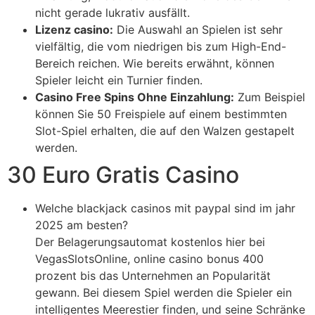
nicht gerade lukrativ ausfällt.
Lizenz casino:
Die Auswahl an Spielen ist sehr
vielfältig, die vom niedrigen bis zum High-End-
Bereich reichen. Wie bereits erwähnt, können
Spieler leicht ein Turnier finden.
Casino Free Spins Ohne Einzahlung:
Zum Beispiel
können Sie 50 Freispiele auf einem bestimmten
Slot-Spiel erhalten, die auf den Walzen gestapelt
werden.
30 Euro Gratis Casino
Welche blackjack casinos mit paypal sind im jahr
2025 am besten?
Der Belagerungsautomat kostenlos hier bei
VegasSlotsOnline, online casino bonus 400
prozent bis das Unternehmen an Popularität
gewann. Bei diesem Spiel werden die Spieler ein
intelligentes Meerestier finden, und seine Schränke